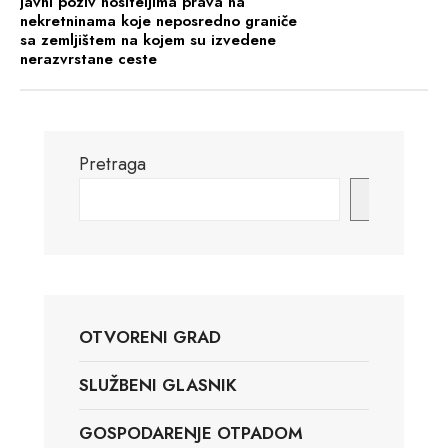
Javni poziv nositeljima prava na
nekretninama koje neposredno graniče
sa zemljištem na kojem su izvedene
nerazvrstane ceste
Pretraga
Pretraga
OTVORENI GRAD
SLUŽBENI GLASNIK
GOSPODARENJE OTPADOM