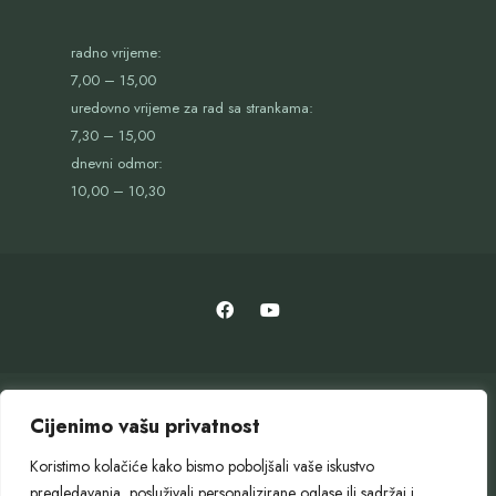
radno vrijeme:
7,00 – 15,00
uredovno vrijeme za rad sa strankama:
7,30 – 15,00
dnevni odmor:
10,00 – 10,30
Cijenimo vašu privatnost
Koristimo kolačiće kako bismo poboljšali vaše iskustvo
pregledavanja, posluživali personalizirane oglase ili sadržaj i
OTVORENI GRAD
SLUŽBENI GLASNIK
GOSPODARENJE OTPADOM