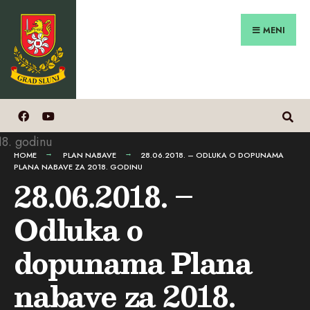
Search
Preskoči
for:
na
MENI
sadržaj
HOME
PLAN NABAVE
28.06.2018. – ODLUKA O DOPUNAMA
PLANA NABAVE ZA 2018. GODINU
28.06.2018. –
Odluka o
dopunama Plana
nabave za 2018.