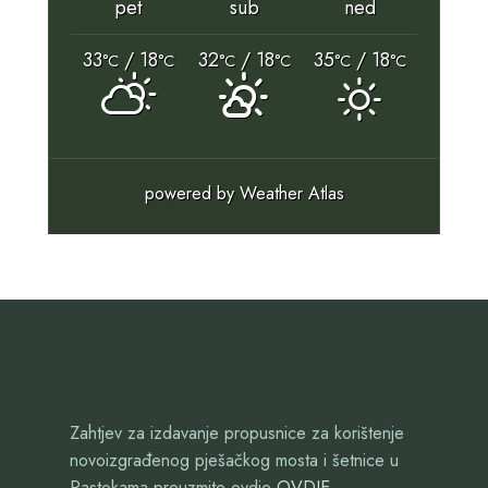
pet
sub
ned
33
/ 18
32
/ 18
35
/ 18
°C
°C
°C
°C
°C
°C
powered by
Weather Atlas
Zahtjev za izdavanje propusnice za korištenje
novoizgrađenog pješačkog mosta i šetnice u
Rastokama preuzmite ovdje
OVDJE