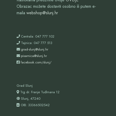
Obrazac možete dostaviti osobno ili putem e-
maila
webshop@slunj.hr
Centrala: 047 777 102
Tajnica: 047 777 513
grad-slunj@slunj.hr
pisarnica@slunj.hr
facebook.com/slunj/
Grad Slunj
Trg dr. Franje Tuđmana 12
Slunj, 47240
OIB:
33366502542