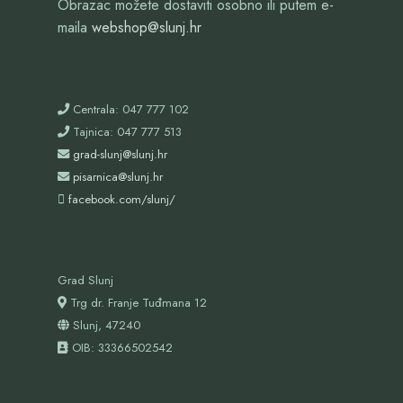
Obrazac možete dostaviti osobno ili putem e-
maila
webshop@slunj.hr
Centrala: 047 777 102
Tajnica: 047 777 513
grad-slunj@slunj.hr
pisarnica@slunj.hr
facebook.com/slunj/
Grad Slunj
Trg dr. Franje Tuđmana 12
Slunj, 47240
OIB:
33366502542