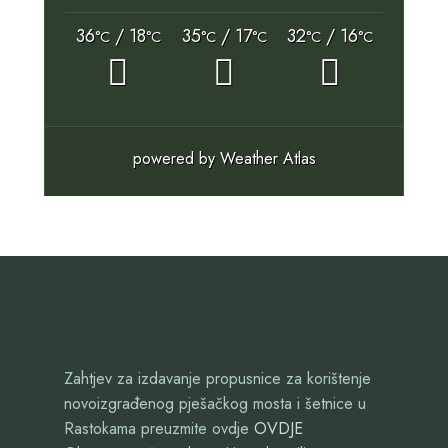
36
/ 18
35
/ 17
32
/ 16
°C
°C
°C
°C
°C
°C
powered by
Weather Atlas
Zahtjev za izdavanje propusnice za korištenje
novoizgrađenog pješačkog mosta i šetnice u
Rastokama preuzmite ovdje
OVDJE