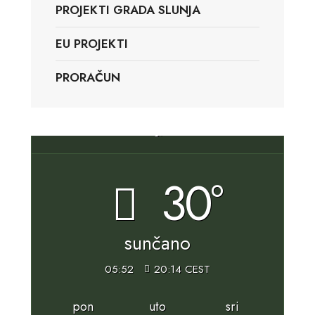
PROJEKTI GRADA SLUNJA
EU PROJEKTI
PRORAČUN
Slunj, HR
30°
sunčano
05:52
20:14 CEST
pon
uto
sri