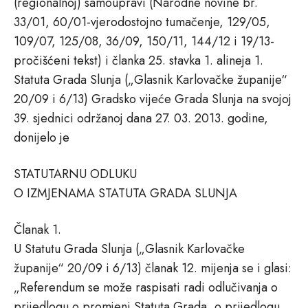
(regionalnoj) samoupravi (Narodne novine br.
33/01, 60/01-vjerodostojno tumačenje, 129/05,
109/07, 125/08, 36/09, 150/11, 144/12 i 19/13-
pročišćeni tekst) i članka 25. stavka 1. alineja 1.
Statuta Grada Slunja („Glasnik Karlovačke županije“
20/09 i 6/13) Gradsko vijeće Grada Slunja na svojoj
39. sjednici održanoj dana 27. 03. 2013. godine,
donijelo je
STATUTARNU ODLUKU
O IZMJENAMA STATUTA GRADA SLUNJA
Članak 1.
U Statutu Grada Slunja („Glasnik Karlovačke
županije“ 20/09 i 6/13) članak 12. mijenja se i glasi:
„Referendum se može raspisati radi odlučivanja o
prijedlogu o promjeni Statuta Grada, o prijedlogu