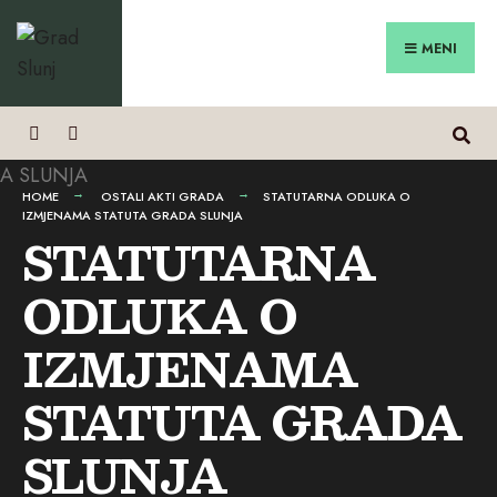
Search
Preskoči
for:
na
MENI
sadržaj
HOME
OSTALI AKTI GRADA
STATUTARNA ODLUKA O
IZMJENAMA STATUTA GRADA SLUNJA
STATUTARNA
ODLUKA O
IZMJENAMA
STATUTA GRADA
SLUNJA