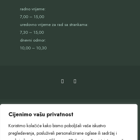
radno vrijeme:
7,00 – 15,00
uredovno vrijeme za rad sa strankama:
7,30 – 15,00
dnevni odmor:
10,00 – 10,30
Cijenimo vašu privatnost
Koristimo kolačiće kako bismo poboljšali vaše iskustvo
pregledavanja, posluživali personalizirane oglase ili sadržaj i
OTVORENI GRAD
SLUŽBENI GLASNIK
GOSPODARENJE OTPADOM