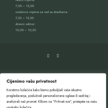
7,00 – 15,00
uredovno vrijeme za rad sa strankama:
7,30 – 15,00
dnevni odmor:
10,00 – 10,30
Cijenimo vašu privatnost
Koristimo kolačiće kako bismo poboljšali vaše iskustvo
pregledavanja, posluživali personalizirane oglase ili sadržaj i
OTVORENI GRAD
SLUŽBENI GLASNIK
GOSPODARENJE OTPADOM
analizirali naš promet. Klikom na "Prihvati sve", pristajete na našu
PROJEKTI GRADA SLUNJA
EU PROJEKTI
PRORAČUN
upotrebu kolačića.