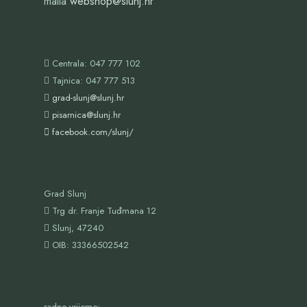
maila
webshop@slunj.hr
Centrala: 047 777 102
Tajnica: 047 777 513
grad-slunj@slunj.hr
pisarnica@slunj.hr
facebook.com/slunj/
Grad Slunj
Trg dr. Franje Tuđmana 12
Slunj, 47240
OIB:
33366502542
radno vrijeme: