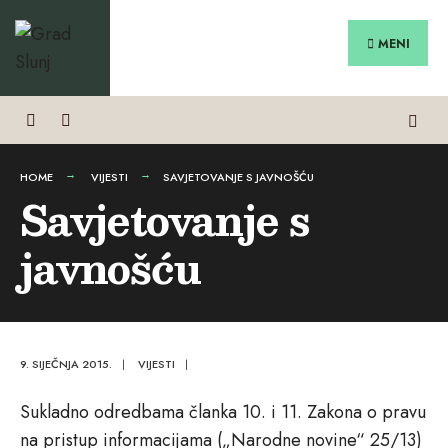
Search
Preskoči
for:
na
MENI
sadržaj
HOME
VIJESTI
SAVJETOVANJE S JAVNOŠĆU
Savjetovanje s
javnošću
9. SIJEČNJA 2015.
|
VIJESTI
|
Sukladno odredbama članka 10. i 11. Zakona o pravu
na pristup informacijama („Narodne novine“ 25/13)