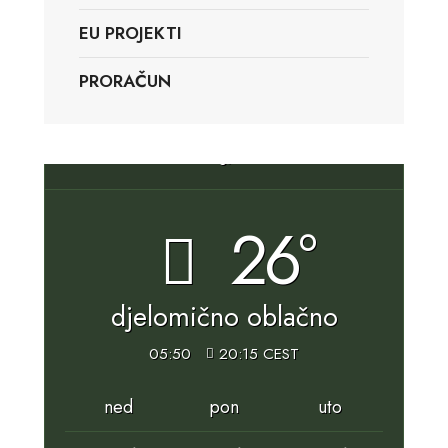
EU PROJEKTI
PRORAČUN
Slunj, HR
26°
djelomično oblačno
05:50
20:15 CEST
ned
pon
uto