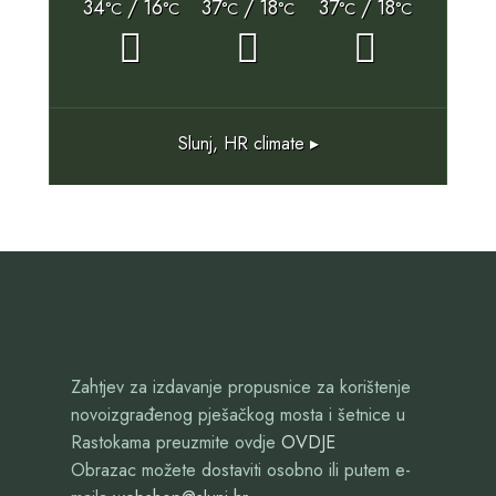
34
/ 16
37
/ 18
37
/ 18
°C
°C
°C
°C
°C
°C
Slunj, HR
climate ▸
Zahtjev za izdavanje propusnice za korištenje
novoizgrađenog pješačkog mosta i šetnice u
Rastokama preuzmite ovdje
OVDJE
Obrazac možete dostaviti osobno ili putem e-