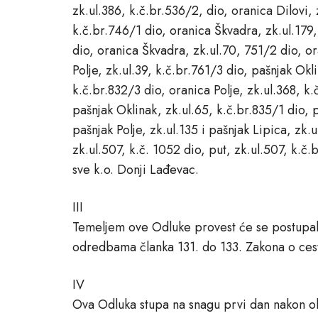
zk.ul.386, k.č.br.536/2, dio, oranica Dilovi, 
k.č.br.746/1 dio, oranica Škvadra, zk.ul.179,
dio, oranica Škvadra, zk.ul.70, 751/2 dio, or
Polje, zk.ul.39, k.č.br.761/3 dio, pašnjak Okl
k.č.br.832/3 dio, oranica Polje, zk.ul.368, k.
pašnjak Oklinak, zk.ul.65, k.č.br.835/1 dio, 
pašnjak Polje, zk.ul.135 i pašnjak Lipica, zk.u
zk.ul.507, k.č. 1052 dio, put, zk.ul.507, k.č.
sve k.o. Donji Lađevac.
III
Temeljem ove Odluke provest će se postupak 
odredbama članka 131. do 133. Zakona o ces
IV
Ova Odluka stupa na snagu prvi dan nakon ob