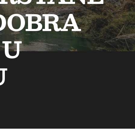
 DOBRA
 U
U