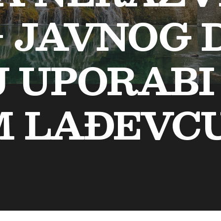
– JAVNOG
J UPORABI
M LAĐEVC