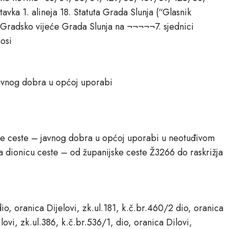
avka 1. alineja 18. Statuta Grada Slunja (“Glasnik
 Gradsko vijeće Grada Slunja na ¬¬¬¬¬7. sjednici
osi
javnog dobra u općoj uporabi
ne ceste – javnog dobra u općoj uporabi u neotuđivom
a dionicu ceste – od županijske ceste Ž3266 do raskrižja
o, oranica Dijelovi, zk.ul.181, k.č.br.460/2 dio, oranica
ilovi, zk.ul.386, k.č.br.536/1, dio, oranica Dilovi,