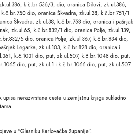
zk.ul.386, k.č.br.536/3, dio, oranica Dilovi, zk.ul.386,
 k.č.br.750 dio, oranica Škvadra, zk.ul.38, k.č.br.751/1
anica Škvadra, zk.ul.38, k.č.br.758 dio, oranica i pašnjak
inak, zk.ul.65, k.č.br.832/1 dio, oranica Polje, zk.ul.139,
č.br.832/5 dio, oranica Polje, zk.ul.367, k.č.br.834 dio,
pašnjak Legarka, zk.ul.103, k.č.br.828 dio, oranica i
l.361, k.č.1031 dio, put, zk.ul.507, k.č.br.1048 dio, put,
br.1065 dio, put, zk.ul.1 i k.č.br.1066 dio, put, zk.ul.507
upisa nerazvrstane ceste u zemljišnu knjigu sukladno
tama.
jave u “Glasniku Karlovačke županije”.