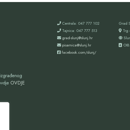
Centrala: 047 777 102
Grad S
Tajnica: 047 777 513
Trg 
grad-slunj@slunj.hr
Slu
pisarnica@slunj.hr
OIB
facebook.com/slunj/
oizgrađenog
ovdje
OVDJE