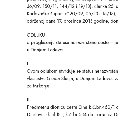
36/09, 150/11, 144/12 i 19/13), članka 25. st
Karlovačke županije”20/09, 06/13 i 15/13),
održanoj dana 17. prosinca 2013.godine, don
ODLUKU
o proglašenju statusa nerazvrstane ceste – 
u Donjem Lađevcu
I
Ovom odlukom utvrđuje se status nerazvrsta
vlasništvu Grada Slunja, u Donjem Lađevcu z
za Mrkonje.
II
Predmetnu dionicu ceste čine k.č.br.460/1 di
Dijelovi, zk.ul.181, k.č.br.534 dio, oranica D