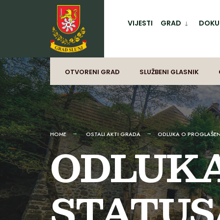
for:
Preskoči
na
VIJESTI
GRAD
DOKUM
sadržaj
OTVORENI GRAD
SLUŽBENI GLASNIK
HOME
OSTALI AKTI GRADA
ODLUKA O PROGLAŠEN
ODLUKA
STATUS