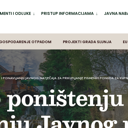
ENTI I ODLUKE
PRISTUP INFORMACIJAMA
JAVNA NAB
GOSPODARENJE OTPADOM
PROJEKTI GRADA SLUNJA
EU
 I PONAVLJANJU JAVNOG NATJEČAJA ZA PRIKUPLJANJE PISMENIH PONUDA ZA KUP
 poništenju 
nju Javnog 