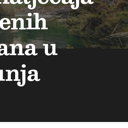
menih
ana u
unja