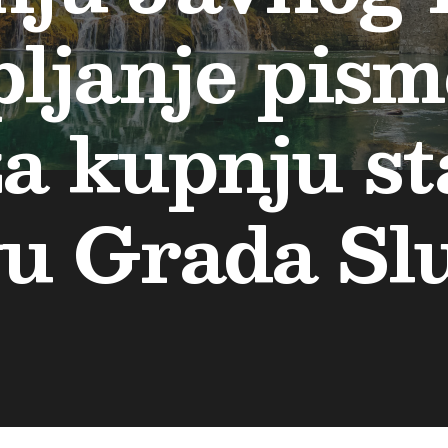
pljanje pis
a kupnju st
vu Grada Sl