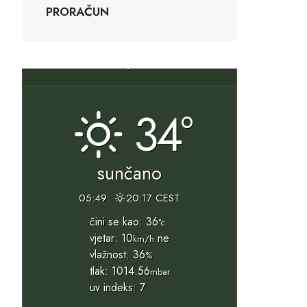
PRORAČUN
Slunj, HR
34°
sunčano
05:49
20:17 CEST
čini se kao: 36
°c
vjetar: 10
ne
km/h
vlažnost: 36
%
tlak: 1014.56
mbar
uv indeks: 7