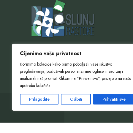
Zahtjev za izdavanje propusnice za korištenje nov
Cijenimo vašu privatnost
pješačkog mosta i šetnice u Rastokama preuzmite 
Koristimo kolačiće kako bismo poboljšali vaše iskustvo
Obrazac možete dostaviti osobno ili putem e-maila
pregledavanja, posluživali personalizirane oglase ili sadržaj i
webshop@slunj.hr
analizirali naš promet. Klikom na "Prihvati sve", pristajete na našu
upotrebu kolačića.
Prilagodite
Odbiti
Prihvatiti sve