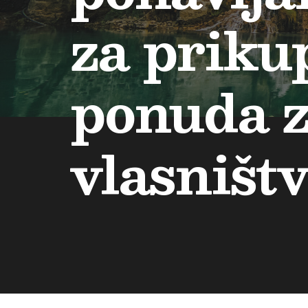
za priku
ponuda z
vlasništ