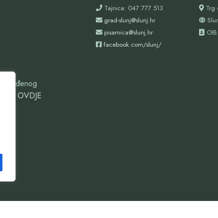
Tajnica: 047 777 513
Trg 
grad-slunj@slunj.hr
Slu
pisarnica@slunj.hr
OIB
facebook.com/slunj/
oizgrađenog
ovdje
OVDJE