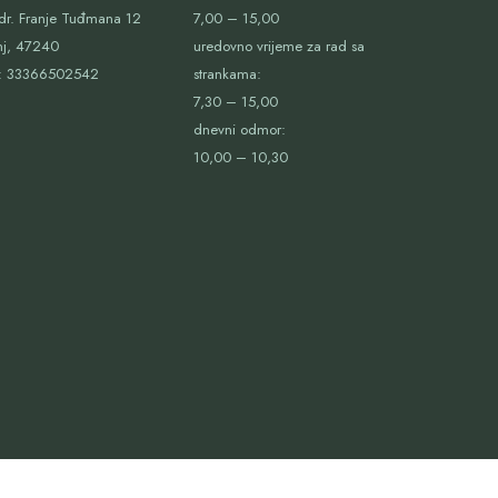
dr. Franje Tuđmana 12
7,00 – 15,00
nj, 47240
uredovno vrijeme za rad sa
:
33366502542
strankama:
7,30 – 15,00
dnevni odmor:
10,00 – 10,30