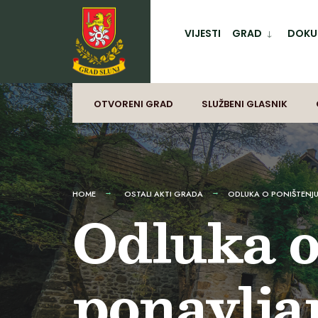
for:
Preskoči
na
VIJESTI
GRAD
DOKUM
sadržaj
OTVORENI GRAD
SLUŽBENI GLASNIK
HOME
OSTALI AKTI GRADA
ODLUKA O PONIŠTENJU
Odluka o
ponavlja