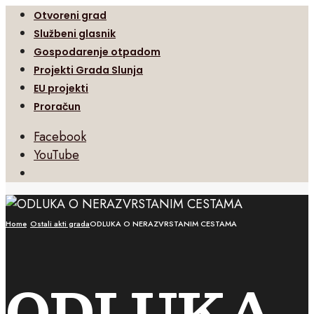
Otvoreni grad
Službeni glasnik
Gospodarenje otpadom
Projekti Grada Slunja
EU projekti
Proračun
Facebook
YouTube
Open
Search
Window
Home
Ostali akti grada
ODLUKA O NERAZVRSTANIM CESTAMA
ODLUKA