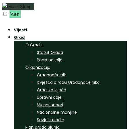
Preskoči
na
Meni
sadržaj
Vijesti
Grad
O Gradu
Statut Grada
Popis naselja
Organizacija
Gradonačelnik
Izvješća o radu Gradonačelnika
Gradsko vijeće
Upravni odjel
Mjesni odbori
Nacionalne manjine
Savjet mladih
Plan grada Slunja