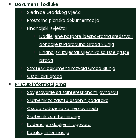
Dokumenti i odluke
Sjednice Gradskog vijeća
Prostorno planska dokumentacija
Financijski izvještaji
Dodijeljene potpore, bespovratna sredstva i
donacije iz Proračuna Grada Slunja
Financijski izvještaji vijećnika sa liste grupe
birača
Strateški dokumenti razvoja Grada Slunja
Ostali akti grada
Pristup informacijama
Savjetovanje sa zainteresiranom javnošću
Službenik za zaštitu osobnih podataka
Osoba zadužena za nepravilnosti
Službenik za informiranje
Evidencija sklopljenih ugovora
Katalog informacija