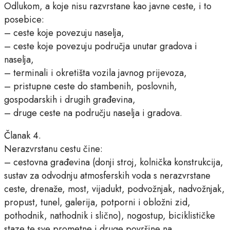
Odlukom, a koje nisu razvrstane kao javne ceste, i to
posebice:
– ceste koje povezuju naselja,
– ceste koje povezuju područja unutar gradova i
naselja,
– terminali i okretišta vozila javnog prijevoza,
– pristupne ceste do stambenih, poslovnih,
gospodarskih i drugih građevina,
– druge ceste na području naselja i gradova.
Članak 4.
Nerazvrstanu cestu čine:
– cestovna građevina (donji stroj, kolnička konstrukcija,
sustav za odvodnju atmosferskih voda s nerazvrstane
ceste, drenaže, most, vijadukt, podvožnjak, nadvožnjak,
propust, tunel, galerija, potporni i obložni zid,
pothodnik, nathodnik i slično), nogostup, biciklističke
staze te sve prometne i druge površine na