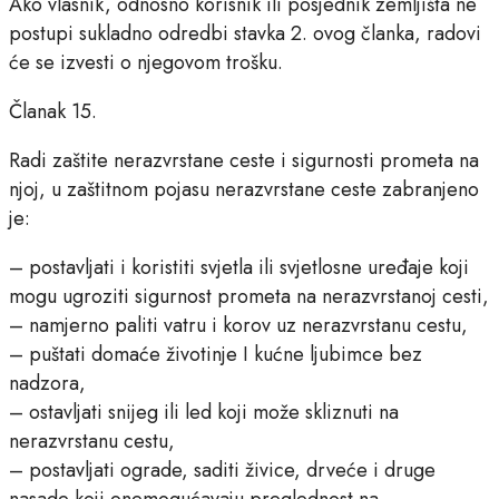
Ako vlasnik, odnosno korisnik ili posjednik zemljišta ne
postupi sukladno odredbi stavka 2. ovog članka, radovi
će se izvesti o njegovom trošku.
Članak 15.
Radi zaštite nerazvrstane ceste i sigurnosti prometa na
njoj, u zaštitnom pojasu nerazvrstane ceste zabranjeno
je:
– postavljati i koristiti svjetla ili svjetlosne uređaje koji
mogu ugroziti sigurnost prometa na nerazvrstanoj cesti,
– namjerno paliti vatru i korov uz nerazvrstanu cestu,
– puštati domaće životinje I kućne ljubimce bez
nadzora,
– ostavljati snijeg ili led koji može skliznuti na
nerazvrstanu cestu,
– postavljati ograde, saditi živice, drveće i druge
nasade koji onemogućavaju preglednost na