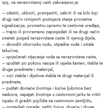
njoj, na nerazvrstanoj cesti zabranjeno je:
– oštetiti, ukloniti, premjestiti, zakriti ili na bilo koji
drugi način izmijeniti postojeće stanje prometne
signalizacije, prometnu opremu te cestovne uređaje,
– trajno ili privremeno zaposjedati ili na drugi način
smetati posjed nerazvrstane ceste ili njenog dijela,
– dovoditi oborinsku vodu, otpadne vode i ostale
tekućine,
– sprječavati otjecanje voda sa nerazvrstane ceste,
– spuštati po pokosu nasipa ili usjeka kamen, stabla te
druge predmete i materijal,
– vući stabla i dijelove stabla te drugi materijal ili
predmete,
– puštati domaće životinje i kućne ljubimce bez
nadzora, napajati životinje u cestovnom jarku te vršiti
ispašu ili graditi pojilišta na cestovnom zemljištu,
– postavljati ograde, saditi živice, drveće i druge