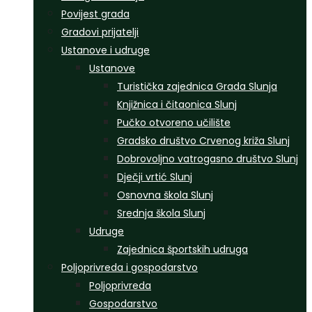
Povijest grada
Gradovi prijatelji
Ustanove i udruge
Ustanove
Turistička zajednica Grada Slunja
Knjižnica i čitaonica Slunj
Pučko otvoreno učilište
Gradsko društvo Crvenog križa Slunj
Dobrovoljno vatrogasno društvo Slunj
Dječji vrtić Slunj
Osnovna škola Slunj
Srednja škola Slunj
Udruge
Zajednica športskih udruga
Poljoprivreda i gospodarstvo
Poljoprivreda
Gospodarstvo