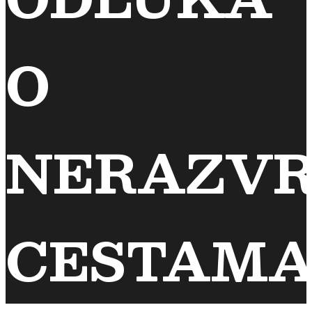
O
NERAZVR
CESTAM