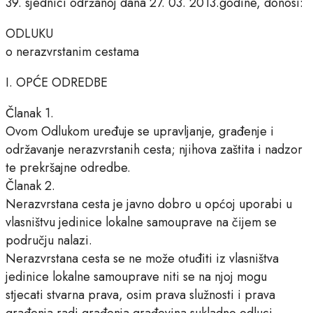
39. sjednici održanoj dana 27. 03. 2013.godine, donosi:
ODLUKU
o nerazvrstanim cestama
I. OPĆE ODREDBE
Članak 1.
Ovom Odlukom uređuje se upravljanje, građenje i
održavanje nerazvrstanih cesta; njihova zaštita i nadzor
te prekršajne odredbe.
Članak 2.
Nerazvrstana cesta je javno dobro u općoj uporabi u
vlasništvu jedinice lokalne samouprave na čijem se
području nalazi.
Nerazvrstana cesta se ne može otuđiti iz vlasništva
jedinice lokalne samouprave niti se na njoj mogu
stjecati stvarna prava, osim prava služnosti i prava
građenja radi građenja građevina sukladno odluci