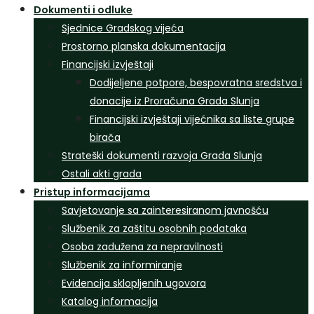
Dokumenti i odluke
Sjednice Gradskog vijeća
Prostorno planska dokumentacija
Financijski izvještaji
Dodijeljene potpore, bespovratna sredstva i
donacije iz Proračuna Grada Slunja
Financijski izvještaji vijećnika sa liste grupe
birača
Strateški dokumenti razvoja Grada Slunja
Ostali akti grada
Pristup informacijama
Savjetovanje sa zainteresiranom javnošću
Službenik za zaštitu osobnih podataka
Osoba zadužena za nepravilnosti
Službenik za informiranje
Evidencija sklopljenih ugovora
Katalog informacija