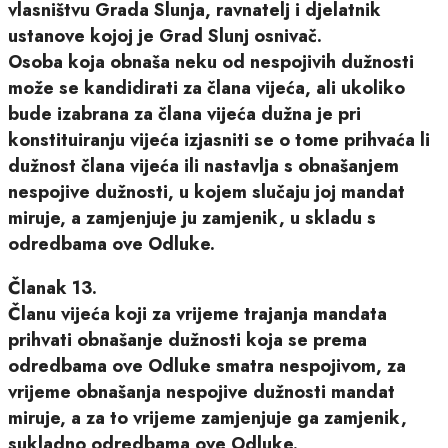
vlasništvu Grada Slunja, ravnatelj i djelatnik
ustanove kojoj je Grad Slunj osnivač.
Osoba koja obnaša neku od nespojivih dužnosti
može se kandidirati za člana vijeća, ali ukoliko
bude izabrana za člana vijeća dužna je pri
konstituiranju vijeća izjasniti se o tome prihvaća li
dužnost člana vijeća ili nastavlja s obnašanjem
nespojive dužnosti, u kojem slučaju joj mandat
miruje, a zamjenjuje ju zamjenik, u skladu s
odredbama ove Odluke.
Članak 13.
Članu vijeća koji za vrijeme trajanja mandata
prihvati obnašanje dužnosti koja se prema
odredbama ove Odluke smatra nespojivom, za
vrijeme obnašanja nespojive dužnosti mandat
miruje, a za to vrijeme zamjenjuje ga zamjenik,
sukladno odredbama ove Odluke.