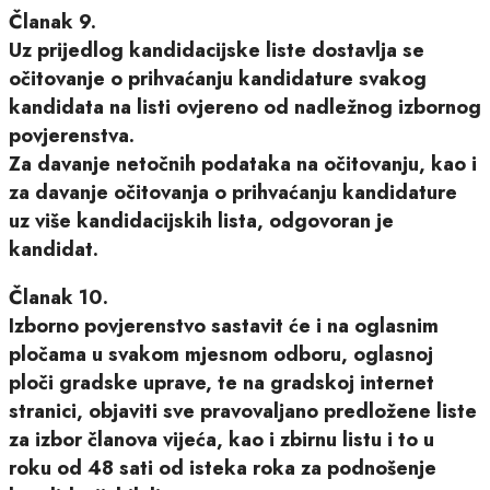
Članak 9.
Uz prijedlog kandidacijske liste dostavlja se
očitovanje o prihvaćanju kandidature svakog
kandidata na listi ovjereno od nadležnog izbornog
povjerenstva.
Za davanje netočnih podataka na očitovanju, kao i
za davanje očitovanja o prihvaćanju kandidature
uz više kandidacijskih lista, odgovoran je
kandidat.
Članak 10.
Izborno povjerenstvo sastavit će i na oglasnim
pločama u svakom mjesnom odboru, oglasnoj
ploči gradske uprave, te na gradskoj internet
stranici, objaviti sve pravovaljano predložene liste
za izbor članova vijeća, kao i zbirnu listu i to u
roku od 48 sati od isteka roka za podnošenje