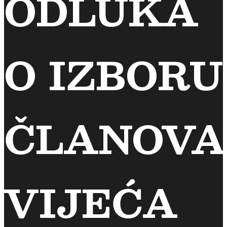
ODLUKA
O IZBORU
ČLANOVA
VIJEĆA