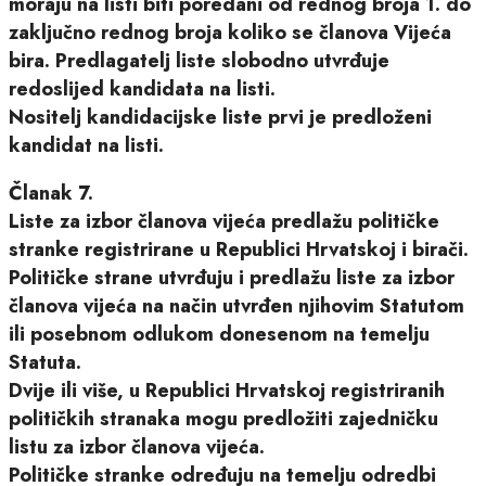
moraju na listi biti poredani od rednog broja 1. do
zaključno rednog broja koliko se članova Vijeća
bira. Predlagatelj liste slobodno utvrđuje
redoslijed kandidata na listi.
Nositelj kandidacijske liste prvi je predloženi
kandidat na listi.
Članak 7.
Liste za izbor članova vijeća predlažu političke
stranke registrirane u Republici Hrvatskoj i birači.
Političke strane utvrđuju i predlažu liste za izbor
članova vijeća na način utvrđen njihovim Statutom
ili posebnom odlukom donesenom na temelju
Statuta.
Dvije ili više, u Republici Hrvatskoj registriranih
političkih stranaka mogu predložiti zajedničku
listu za izbor članova vijeća.
Političke stranke određuju na temelju odredbi