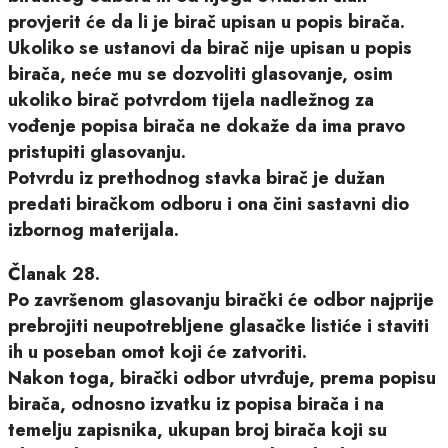
provjerit će da li je birač upisan u popis birača.
Ukoliko se ustanovi da birač nije upisan u popis
birača, neće mu se dozvoliti glasovanje, osim
ukoliko birač potvrdom tijela nadležnog za
vođenje popisa birača ne dokaže da ima pravo
pristupiti glasovanju.
Potvrdu iz prethodnog stavka birač je dužan
predati biračkom odboru i ona čini sastavni dio
izbornog materijala.
Članak 28.
Po završenom glasovanju birački će odbor najprije
prebrojiti neupotrebljene glasačke listiće i staviti
ih u poseban omot koji će zatvoriti.
Nakon toga, birački odbor utvrđuje, prema popisu
birača, odnosno izvatku iz popisa birača i na
temelju zapisnika, ukupan broj birača koji su