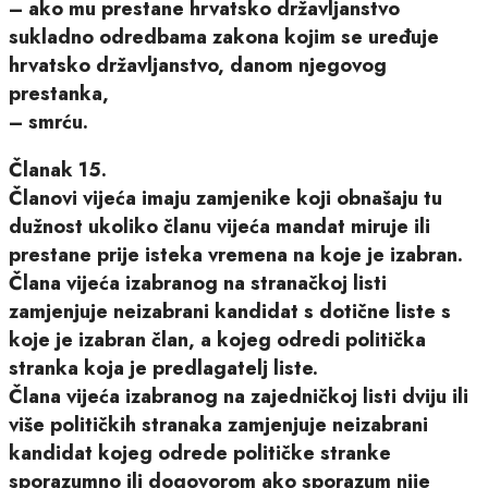
– ako mu prestane hrvatsko državljanstvo
sukladno odredbama zakona kojim se uređuje
hrvatsko državljanstvo, danom njegovog
prestanka,
– smrću.
Članak 15.
Članovi vijeća imaju zamjenike koji obnašaju tu
dužnost ukoliko članu vijeća mandat miruje ili
prestane prije isteka vremena na koje je izabran.
Člana vijeća izabranog na stranačkoj listi
zamjenjuje neizabrani kandidat s dotične liste s
koje je izabran član, a kojeg odredi politička
stranka koja je predlagatelj liste.
Člana vijeća izabranog na zajedničkoj listi dviju ili
više političkih stranaka zamjenjuje neizabrani
kandidat kojeg odrede političke stranke
sporazumno ili dogovorom ako sporazum nije