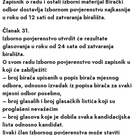
Zapisnik o radu i ostali izborni materijal Birački
odbor dostavlja Izbornom povjerenstvu najkasnije
u roku od 12 sati od zatvaranja birališta.
Članak 31.
Izborno povjerenstvo utvrdit će rezultate
glasovanja u roku od 24 sata od zatvaranja
birališta.
O svom radu Izborno povjerenstvo vodi zapisnik u
koji će zabilježiti:
– broj birača upisanih u popis birača mjesnog
odbora, odnosno izvadak iz popisa birača za svaki
mjesni odbor posebno,
– broj glasalih i broj glasačkih listića koji su
proglašeni nevažećim
– broj glasova koje je dobila svaka kandidacijska
lista odnosno kandidat.
Svaki član Izbornog povjerenstva može staviti