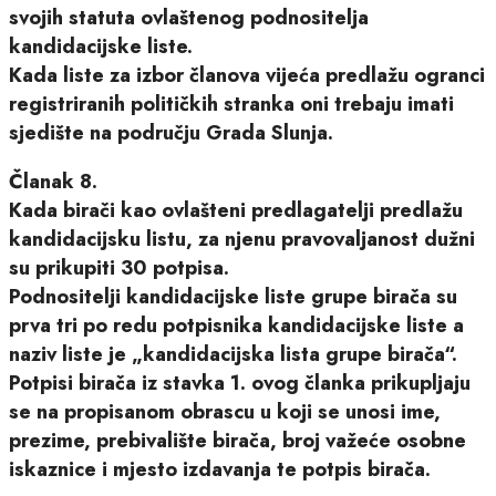
svojih statuta ovlaštenog podnositelja
kandidacijske liste.
Kada liste za izbor članova vijeća predlažu ogranci
registriranih političkih stranka oni trebaju imati
sjedište na području Grada Slunja.
Članak 8.
Kada birači kao ovlašteni predlagatelji predlažu
kandidacijsku listu, za njenu pravovaljanost dužni
su prikupiti 30 potpisa.
Podnositelji kandidacijske liste grupe birača su
prva tri po redu potpisnika kandidacijske liste a
naziv liste je „kandidacijska lista grupe birača“.
Potpisi birača iz stavka 1. ovog članka prikupljaju
se na propisanom obrascu u koji se unosi ime,
prezime, prebivalište birača, broj važeće osobne
iskaznice i mjesto izdavanja te potpis birača.