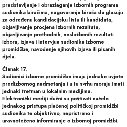
predstavljanje i obrazlaganje izbornih programa
sudionika biračima, nagovaranje birača da glasuju
za određenu kandidacijsku listu ili kandidata,
objavljivanje procjena izbornih rezultata,
objavljivanje prethodnih, neslužbenih rezultati
izbora, izjava i intervjua sudionika izborne
promidžbe, navođenje njihovih izjava ili pisanih
djela.
Članak 17.
Sudionici izborne promidžbe imaju jednake uvjete
predizbornog nadmetanja i u tu svrhu moraju imati
jednaki tretman u lokalnim medijima.
Elektronički mediji dužni su poštivati načelo
jednakog pristupa plaćenoj političkoj promidžbi
sudionika te objektivno, nepristrano i
uravnoteženo informiranje o izbornoj promidžbi.