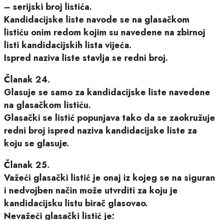
– serijski broj listića.
Kandidacijske liste navode se na glasačkom
listiću onim redom kojim su navedene na zbirnoj
listi kandidacijskih lista vijeća.
Ispred naziva liste stavlja se redni broj.
Članak 24.
Glasuje se samo za kandidacijske liste navedene
na glasačkom listiću.
Glasački se listić popunjava tako da se zaokružuje
redni broj ispred naziva kandidacijske liste za
koju se glasuje.
Članak 25.
Važeći glasački listić je onaj iz kojeg se na siguran
i nedvojben način može utvrditi za koju je
kandidacijsku listu birač glasovao.
Nevažeći glasački listić je: