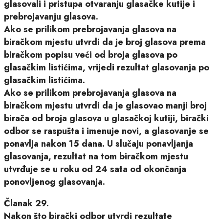
glasovali i pristupa otvaranju glasačke kutije i
prebrojavanju glasova.
Ako se prilikom prebrojavanja glasova na
biračkom mjestu utvrdi da je broj glasova prema
biračkom popisu veći od broja glasova po
glasačkim listićima, vrijedi rezultat glasovanja po
glasačkim listićima.
Ako se prilikom prebrojavanja glasova na
biračkom mjestu utvrdi da je glasovao manji broj
birača od broja glasova u glasačkoj kutiji, birački
odbor se raspušta i imenuje novi, a glasovanje se
ponavlja nakon 15 dana. U slučaju ponavljanja
glasovanja, rezultat na tom biračkom mjestu
utvrđuje se u roku od 24 sata od okončanja
ponovljenog glasovanja.
Članak 29.
Nakon što birački odbor utvrdi rezultate