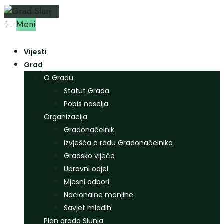
Preskoči
na
Meni
sadržaj
Vijesti
Grad
O Gradu
Statut Grada
Popis naselja
Organizacija
Gradonačelnik
Izvješća o radu Gradonačelnika
Gradsko vijeće
Upravni odjel
Mjesni odbori
Nacionalne manjine
Savjet mladih
Plan grada Slunja