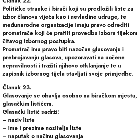
Članak 22.
Političke stranke i birači koji su predložili liste za
izbor članova vijeća kao i nevladine udruge, te
međunarodne organizacije imaju pravo odrediti
promatrače koji će pratiti provedbu izbora tijekom
čitavog izbornog postupka.
Promatrač ima pravo biti nazočan glasovanju i
prebrojavanju glasova, upozoravati na uočene
nepravilnosti i tražiti njihovo otklanjanje te u
zapisnik izbornog tijela stavljati svoje primjedbe.
Članak 23.
Glasovanje se obavlja osobno na biračkom mjestu,
glasačkim listićem.
Glasački listić sadrži:
– naziv liste
– ime i prezime nositelja liste
– naputak o načinu glasovanja