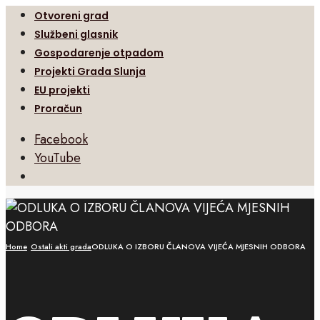
Otvoreni grad
Službeni glasnik
Gospodarenje otpadom
Projekti Grada Slunja
EU projekti
Proračun
Facebook
YouTube
Open
Search
Window
Home
Ostali akti grada
ODLUKA O IZBORU ČLANOVA VIJEĆA MJESNIH ODBORA