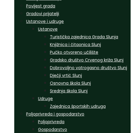
Povijest grada
Gradovi prijatelji
Ustanove i udruge
Ustanove
Turistička zajednica Grada Slunja
Knjižnica i čitaonica Slunj
Pučko otvoreno učilište
Gradsko društvo Crvenog križa Slunj
Dobrovoljno vatrogasno društvo Slunj
Dječji vrtić Slunj
Osnovna škola Slunj
Srednja škola Slunj
Udruge
Zajednica športskih udruga
Poljoprivreda i gospodarstvo
Poljoprivreda
Gospodarstvo