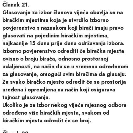
Članak 21.
Glasovanje za izbor članova vijeća obavlja se na
biračkim mjestima koja je utvrdilo Izborno
povjerenstvo s naznakom koji birači imaju pravo
glasovati na pojedinim biračkim mjestima,
najkasnije 15 dana prije dana održavanja izbora.
Izborno povjerenstvo odrediti će biračka mjesta
ovisno o broju birača, odnosno prostornoj
udaljenosti, na način da se u vremenu određenom
za glasovanje, omogući svim biračima da glasaju.
Za svako biračko mjesto odredit će se prostorija
uređena i opremljena na način koji osigurava
tajnost glasovanja.
Ukoliko je za izbor nekog vijeća mjesnog odbora
određeno više biračkih mjesta, svakom od
biračkim mjesta odredit će se broj.