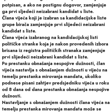
potpisan, a ako ne postignu dogovor, zamjenjuje
ga prvi sljedeći neizabrani kandidat s liste.
Člana vijeća koji je izabran sa kandidacijske liste
grupe birača zamjenjuje prvi slijedeći neizabrani
kandidat s liste.
Člana vijeća izabranog na kandidacijskoj listi
političke stranke koja je nakon provedenih izbora
brisana iz registra političkih stranaka zamjenjuje
prvi slijedeći neizabrani kandidat s liste.
Po prestanku obnašanja nespojive dužnosti, član
vijeća nastavlja s obnašanjem dužnosti u vijeću na
temelju prestanka mirovanja mandata, ukoliko
podnese pisani zahtjev predsjedniku vijeća u roku
od 8 dana od dana prestanka obnašanja nespojive
dužnosti.
Nastavljanje s obnašanjem dužnosti člana vijeća na
temelju prestanka mirovanja mandata može se