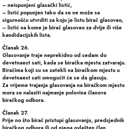
– neispunjeni glasački listić,
– listić popunjen tako da se ne može sa
sigurnošću utvrditi za koju je listu birač glasovao,
– listić na kome je birač glasovao za dvije ili više
kandidacijskih lista.
Članak 26.
Glasovanje traje neprekidno od sedam do
devetnaest sati, kada se biračka mjesta zatvaraju.
Biračima koji su se zatekli na biračkom mjestu u
devetnaest sati omogućit će se da glasuju.
Za vrijeme trajanja glasovanja na biračkom mjestu
mora se nalaziti najmanje polovina članova
biračkog odbora.
Članak 27.
Prije no što birač pristupi glasovanju, predsjednik
biračkog odbora ili od njega ovlašten član