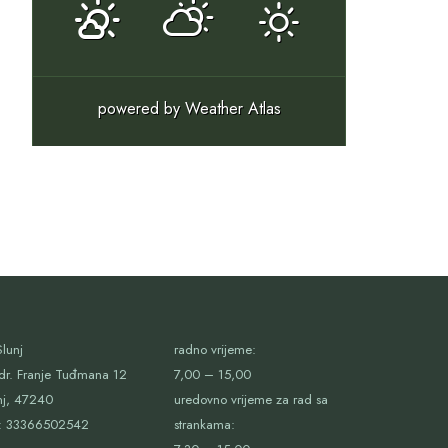
powered by
Weather Atlas
lunj
radno vrijeme:
dr. Franje Tuđmana 12
7,00 – 15,00
nj, 47240
uredovno vrijeme za rad sa
:
33366502542
strankama: