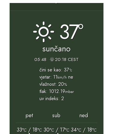
37°
sunčano
05:48
20:18 CEST
čini se kao: 37
°c
vjetar: 11
ne
km/h
vlažnost: 20
%
tlak: 1012.19
mbar
uv indeks: 2
pet
sub
ned
33
/ 18
30
/ 17
34
/ 18
°C
°C
°C
°C
°C
°C