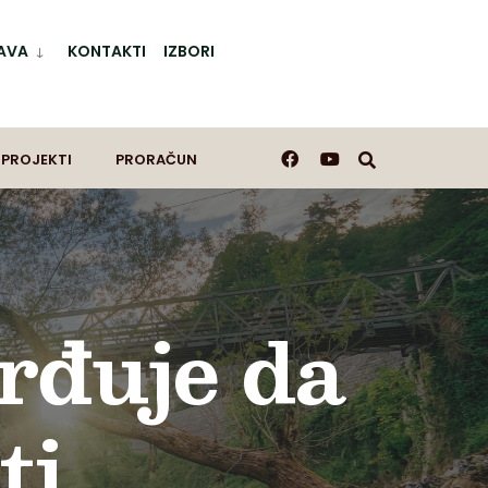
AVA
KONTAKTI
IZBORI
 PROJEKTI
PRORAČUN
rđuje da
ti