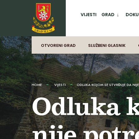
for:
Preskoči
na
VIJESTI
GRAD
DOKUM
sadržaj
OTVORENI GRAD
SLUŽBENI GLASNIK
HOME
VIJESTI
ODLUKA KOJOM SE UTVRĐUJE DA NIJ
Odluka k
nije pot