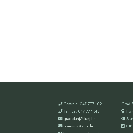
Centrala: 047 777 102
Grad S
Tajnica: 047 777 513
Trg 
grad-slunj@slunj.hr
Slu
pisarnica@slunj.hr
OIB