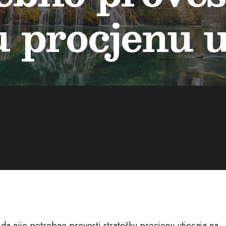
u procjenu u
da nije potrebno provesti stratešku procjenu utjecaja na