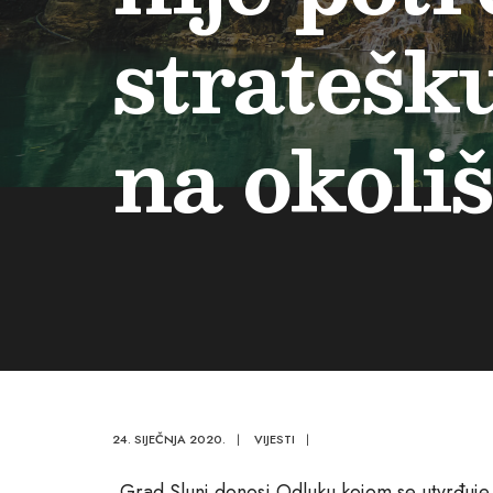
stratešk
na okoliš
24. SIJEČNJA 2020.
|
VIJESTI
|
Grad Slunj donosi Odluku kojom se utvrđuje 