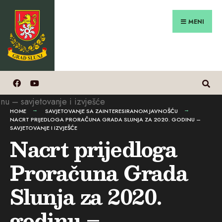
Search
Preskoči
for:
na
MENI
sadržaj
HOME
SAVJETOVANJE SA ZAINTERESIRANOM JAVNOŠĆU
NACRT PRIJEDLOGA PRORAČUNA GRADA SLUNJA ZA 2020. GODINU –
SAVJETOVANJE I IZVJEŠĆE
Nacrt prijedloga
Proračuna Grada
Slunja za 2020.
godinu –