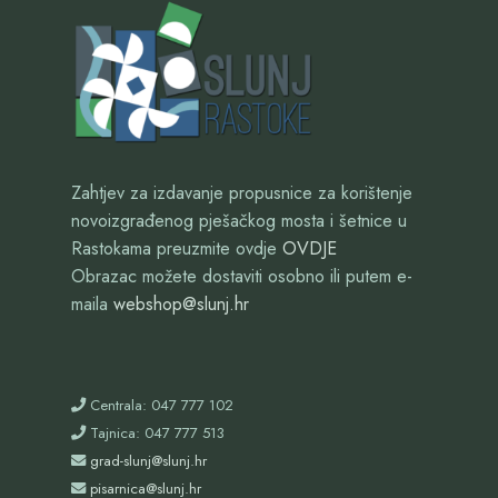
Zahtjev za izdavanje propusnice za korištenje
novoizgrađenog pješačkog mosta i šetnice u
Rastokama preuzmite ovdje
OVDJE
Obrazac možete dostaviti osobno ili putem e-
maila
webshop@slunj.hr
Centrala: 047 777 102
Tajnica: 047 777 513
grad-slunj@slunj.hr
pisarnica@slunj.hr