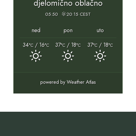
djelomično oblačno
05:50
20:15 CEST
ned
pon
uto
34
/ 16
37
/ 18
37
/ 18
°C
°C
°C
°C
°C
°C
powered by
Weather Atlas