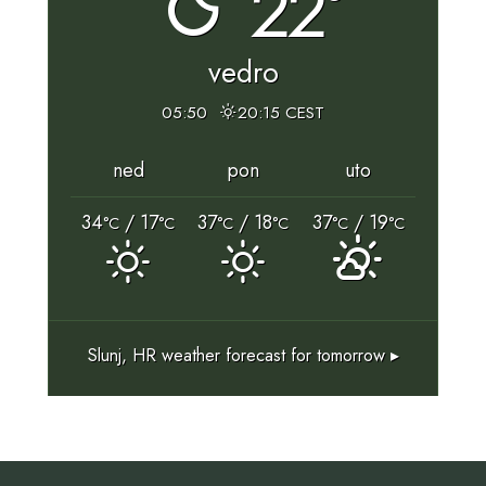
22°
vedro
05:50
20:15 CEST
ned
pon
uto
34
/ 17
37
/ 18
37
/ 19
°C
°C
°C
°C
°C
°C
Slunj, HR
weather forecast for tomorrow ▸