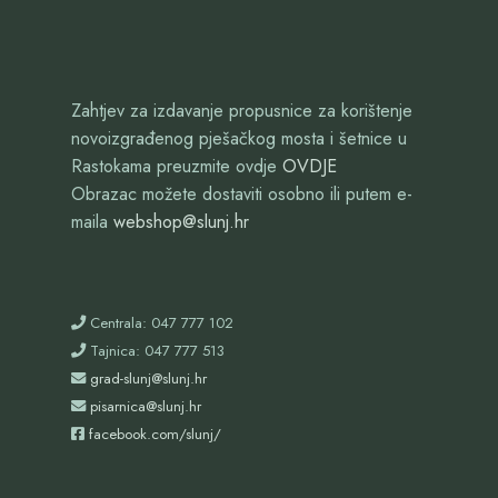
Zahtjev za izdavanje propusnice za korištenje
novoizgrađenog pješačkog mosta i šetnice u
Rastokama preuzmite ovdje
OVDJE
Obrazac možete dostaviti osobno ili putem e-
maila
webshop@slunj.hr
Centrala: 047 777 102
Tajnica: 047 777 513
grad-slunj@slunj.hr
pisarnica@slunj.hr
facebook.com/slunj/