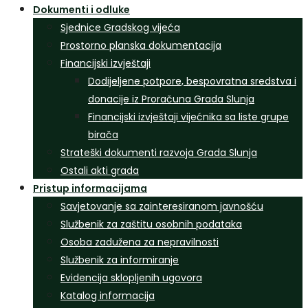
Dokumenti i odluke
Sjednice Gradskog vijeća
Prostorno planska dokumentacija
Financijski izvještaji
Dodijeljene potpore, bespovratna sredstva i
donacije iz Proračuna Grada Slunja
Financijski izvještaji vijećnika sa liste grupe
birača
Strateški dokumenti razvoja Grada Slunja
Ostali akti grada
Pristup informacijama
Savjetovanje sa zainteresiranom javnošću
Službenik za zaštitu osobnih podataka
Osoba zadužena za nepravilnosti
Službenik za informiranje
Evidencija sklopljenih ugovora
Katalog informacija