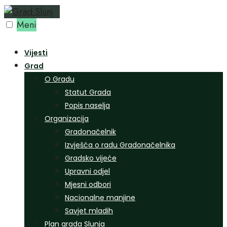
Preskoči
na
Meni
sadržaj
Vijesti
Grad
O Gradu
Statut Grada
Popis naselja
Organizacija
Gradonačelnik
Izvješća o radu Gradonačelnika
Gradsko vijeće
Upravni odjel
Mjesni odbori
Nacionalne manjine
Savjet mladih
Plan grada Slunja