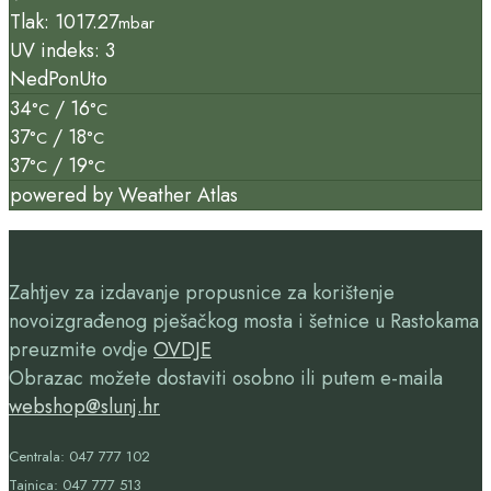
Tlak: 1017.27
mbar
UV indeks: 3
Ned
Pon
Uto
34
/ 16
°C
°C
37
/ 18
°C
°C
37
/ 19
°C
°C
powered by
Weather Atlas
Zahtjev za izdavanje propusnice za korištenje
novoizgrađenog pješačkog mosta i šetnice u Rastokama
preuzmite ovdje
OVDJE
Obrazac možete dostaviti osobno ili putem e-maila
webshop@slunj.hr
Centrala: 047 777 102
Tajnica: 047 777 513