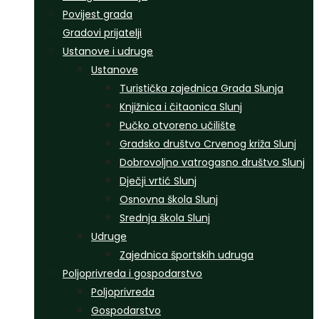
Povijest grada
Gradovi prijatelji
Ustanove i udruge
Ustanove
Turistička zajednica Grada Slunja
Knjižnica i čitaonica Slunj
Pučko otvoreno učilište
Gradsko društvo Crvenog križa Slunj
Dobrovoljno vatrogasno društvo Slunj
Dječji vrtić Slunj
Osnovna škola Slunj
Srednja škola Slunj
Udruge
Zajednica športskih udruga
Poljoprivreda i gospodarstvo
Poljoprivreda
Gospodarstvo