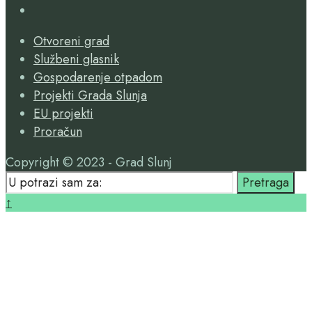
Open
Search
Otvoreni grad
Window
Službeni glasnik
Gospodarenje otpadom
Projekti Grada Slunja
EU projekti
Proračun
Copyright © 2023 - Grad Slunj
Search
Pretraga
for:
Close
↑
Search
Window