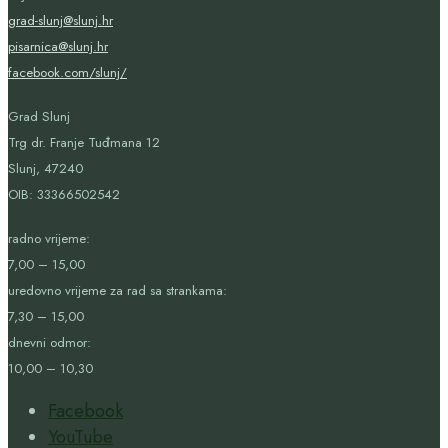
grad-slunj@slunj.hr
pisarnica@slunj.hr
facebook.com/slunj/
Grad Slunj
Trg dr. Franje Tuđmana 12
Slunj, 47240
OIB:
33366502542
radno vrijeme:
7,00 – 15,00
uredovno vrijeme za rad sa strankama:
7,30 – 15,00
dnevni odmor:
10,00 – 10,30
Facebook
YouTube