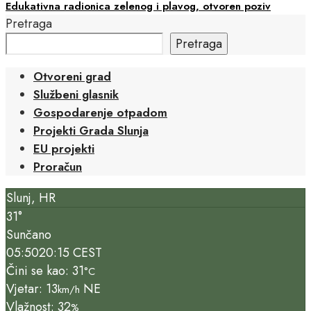
Edukativna radionica zelenog i plavog, otvoren poziv
Pretraga
Pretraga
Otvoreni grad
Službeni glasnik
Gospodarenje otpadom
Projekti Grada Slunja
EU projekti
Proračun
Slunj, HR
31°
Sunčano
05:50
20:15 CEST
Čini se kao: 31
°C
Vjetar: 13
NE
km/h
Vlažnost: 32
%