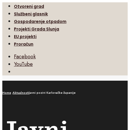
Otvoreni grad
Službeni glasnik
Gospodarenje otpadom
Projekti Grada Slunja
EU projekti
Proračun
Facebook
YouTube
Open
Search
Window
Home
Aktualnosti
Javni pozivi Karlovačke županije
Javni