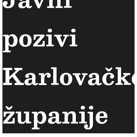
pozivi
Karlovačk
županije