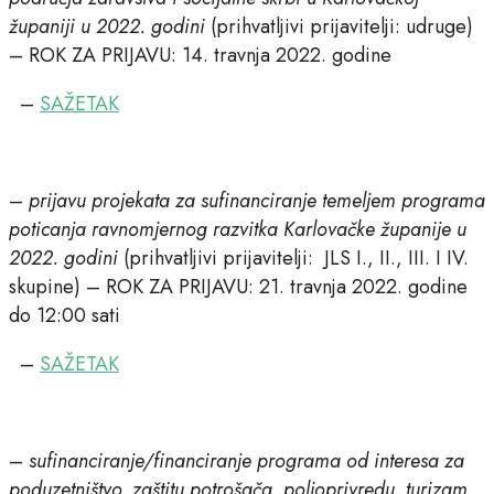
županiji u 2022. godini
(prihvatljivi prijavitelji: udruge)
– ROK ZA PRIJAVU: 14. travnja 2022. godine
–
SAŽETAK
–
prijavu projekata za sufinanciranje temeljem programa
poticanja ravnomjernog razvitka Karlovačke županije u
2022. godini
(prihvatljivi prijavitelji: JLS I., II., III. I IV.
skupine) – ROK ZA PRIJAVU: 21. travnja 2022. godine
do 12:00 sati
–
SAŽETAK
–
sufinanciranje/financiranje programa od interesa za
poduzetništvo, zaštitu potrošača, poljoprivredu, turizam