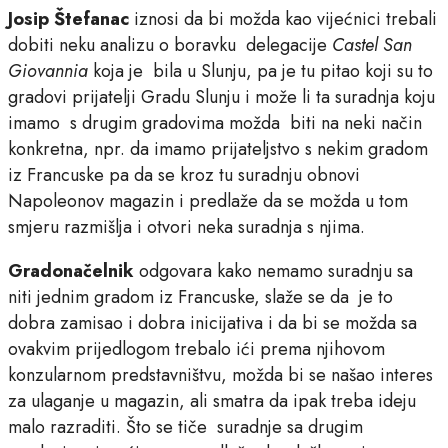
Josip Štefanac
iznosi da bi možda kao vijećnici trebali
dobiti neku analizu o boravku delegacije
Castel San
Giovannia
koja je bila u Slunju, pa je tu pitao koji su to
gradovi prijatelji Gradu Slunju i može li ta suradnja koju
imamo s drugim gradovima možda biti na neki način
konkretna, npr. da imamo prijateljstvo s nekim gradom
iz Francuske pa da se kroz tu suradnju obnovi
Napoleonov magazin i predlaže da se možda u tom
smjeru razmišlja i otvori neka suradnja s njima.
Gradonačelnik
odgovara kako nemamo suradnju sa
niti jednim gradom iz Francuske, slaže se da je to
dobra zamisao i dobra inicijativa i da bi se možda sa
ovakvim prijedlogom trebalo ići prema njihovom
konzularnom predstavništvu, možda bi se našao interes
za ulaganje u magazin, ali smatra da ipak treba ideju
malo razraditi. Što se tiče suradnje sa drugim