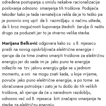
određena postupanja u smislu nekakve racionalizacije
poslovanja odnosno smanjenja tih troškova. Podsjeća
također kako je tada ravnateljica rekla da je to teško pa
je ponovio svoj upit da li razmišljaju o načinu uštede,
da li kroz mogućnosti kupovanja štednih žarulja ili nešto
drugo za poduzeti jer to je stvarno velika stavka.
Marijana Belković
odgovara kako su u 8. mjesecu
prešli na novog opskrbljivača električne energije i
vjeruje da će time znatno smanjiti troškove za električnu
energiju jer do sada im je jako puno te energije
odlazilo na tzv. jalovu energiju gdje se u jednom
momentu, a oni ne mogu znati kada, u koje vrijeme,
povuče jako puno električne energije, a po tome se
obračunava potrošnja i zato je tu došlo do tih velikih
troškova, ali vjeruje da će u narednom razdoblju,
odnosno već od 8. mjeseca biti značajno smanjenje te
stavke za električnu energiju.