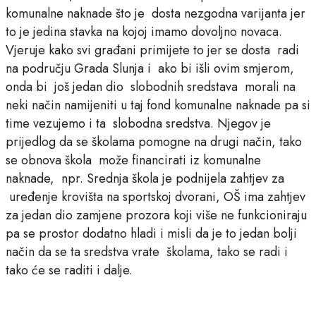
komunalne naknade što je dosta nezgodna varijanta jer
to je jedina stavka na kojoj imamo dovoljno novaca.
Vjeruje kako svi građani primijete to jer se dosta radi
na području Grada Slunja i ako bi išli ovim smjerom,
onda bi još jedan dio slobodnih sredstava morali na
neki način namijeniti u taj fond komunalne naknade pa si
time vezujemo i ta slobodna sredstva. Njegov je
prijedlog da se školama pomogne na drugi način, tako
se obnova škola može financirati iz komunalne
naknade, npr. Srednja škola je podnijela zahtjev za
uređenje krovišta na sportskoj dvorani, OŠ ima zahtjev
za jedan dio zamjene prozora koji više ne funkcioniraju
pa se prostor dodatno hladi i misli da je to jedan bolji
način da se ta sredstva vrate školama, tako se radi i
tako će se raditi i dalje.