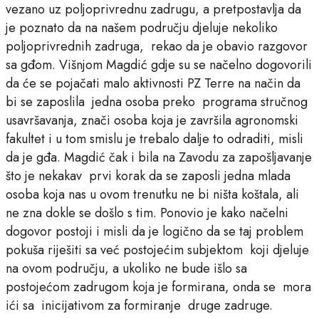
vezano uz poljoprivrednu zadrugu, a pretpostavlja da
je poznato da na našem području djeluje nekoliko
poljoprivrednih zadruga, rekao da je obavio razgovor
sa gđom. Višnjom Magdić gdje su se načelno dogovorili
da će se pojačati malo aktivnosti PZ Terre na način da
bi se zaposlila jedna osoba preko programa stručnog
usavršavanja, znači osoba koja je završila agronomski
fakultet i u tom smislu je trebalo dalje to odraditi, misli
da je gđa. Magdić čak i bila na Zavodu za zapošljavanje
što je nekakav prvi korak da se zaposli jedna mlada
osoba koja nas u ovom trenutku ne bi ništa koštala, ali
ne zna dokle se došlo s tim. Ponovio je kako načelni
dogovor postoji i misli da je logično da se taj problem
pokuša riješiti sa već postojećim subjektom koji djeluje
na ovom području, a ukoliko ne bude išlo sa
postojećom zadrugom koja je formirana, onda se mora
ići sa inicijativom za formiranje druge zadruge.