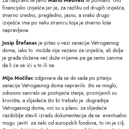
Za raspravu se javio
Mario Medved
te pohvalio ovo
financijsko izvješće jer je, za razliku od drugih izvješća,
stvarno uredno, pregledno, jasno, a svako drugo
izvješće ima po neku stranicu koja je stvarno loše
napravljena.
Josip Štefanac
je pitao u vezi sanacije Vatrogasnog
doma, iako to možda nije vezano za izvješće, ali dolje
je građa složena već duže vrijeme pa ga samo zanima
da li će se ići u to ili ne.
Mijo Močilac
odgovara da se do sada po pitanju
sanacije Vatrogasnog doma napravilo što se moglo,
odnosno saniralo se postojeće stanje, promijenili su
krovište, a slijedeće što bi trebalo je dogradnja
Vatrogasnog doma, oni su u planu za slijedeće
razdoblje stavili izradu dokumentacije da se eventualno
mogu javiti za neki od europskih fondova, to im je cilj.