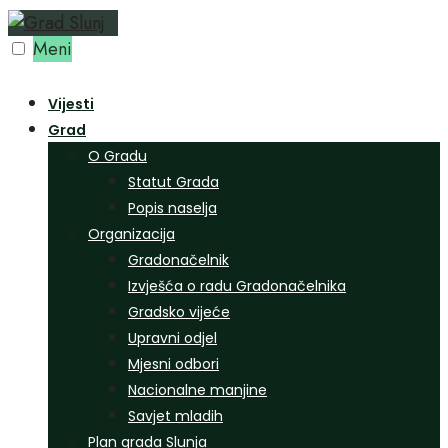
Preskoči
na
Meni
sadržaj
Vijesti
Grad
O Gradu
Statut Grada
Popis naselja
Organizacija
Gradonačelnik
Izvješća o radu Gradonačelnika
Gradsko vijeće
Upravni odjel
Mjesni odbori
Nacionalne manjine
Savjet mladih
Plan grada Slunja