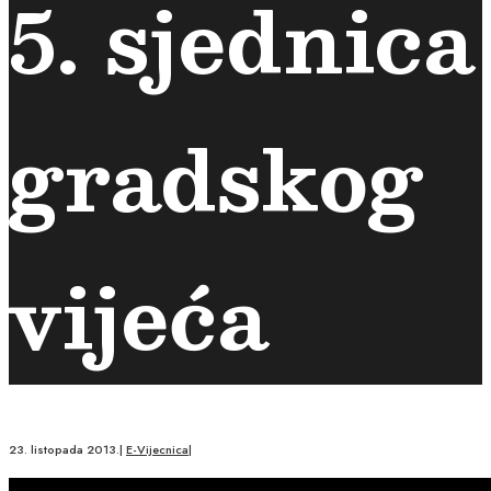
5. sjednica
gradskog
vijeća
23. listopada 2013.
|
E-Vijecnica
|