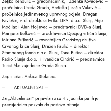
Željko Rendulić – gradonačelnik, Zdenka Kovačević –
pročelnica Ureda Grada, Anđelka Jurašin Vuković –
pročelnica Jedinstvenog upravnog odjela, Dragan
Pavlešić, v. d. direktora tvrtke LIPA d.o.o. Slunj, Mijo
Močilac i Alen Holjevac – predstavnici DVD-a Slunj,
Marijana Belković – predstavnica Dječjeg vrtića Slunja,
Mirjana Puškarić – ravnateljica Gradskog društva
Crvenog križa Slunj, Dražen Paulić – direktor
Stambenog fonda d.o.o. Slunj, Tone Butina – direktor
Radio Slunja d.o.o. i Ivančica Cindrić – predstavnica
Turističke zajednice Grada Slunja.
Zapisničar: Ankica Štefanac.
– AKTUALNI SAT –
Za „Aktualni sat“ prijavila su se 4 vijećnika pa ih je
predsjednica pozvala da postave pitanja.