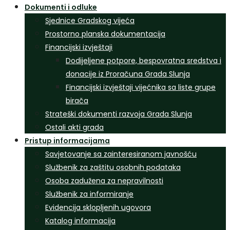
Dokumenti i odluke
Sjednice Gradskog vijeća
Prostorno planska dokumentacija
Financijski izvještaji
Dodijeljene potpore, bespovratna sredstva i
donacije iz Proračuna Grada Slunja
Financijski izvještaji vijećnika sa liste grupe
birača
Strateški dokumenti razvoja Grada Slunja
Ostali akti grada
Pristup informacijama
Savjetovanje sa zainteresiranom javnošću
Službenik za zaštitu osobnih podataka
Osoba zadužena za nepravilnosti
Službenik za informiranje
Evidencija sklopljenih ugovora
Katalog informacija