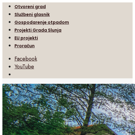
Otvoreni grad
Službeni glasnik
Gospodarenje otpadom
Projekti Grada Slunja
EU projekti
Proračun
Facebook
YouTube
Open
Search
Window