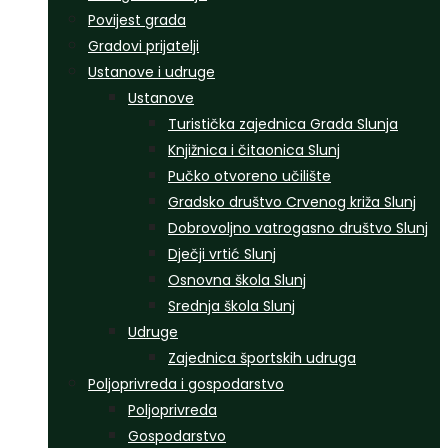
Povijest grada
Gradovi prijatelji
Ustanove i udruge
Ustanove
Turistička zajednica Grada Slunja
Knjižnica i čitaonica Slunj
Pučko otvoreno učilište
Gradsko društvo Crvenog križa Slunj
Dobrovoljno vatrogasno društvo Slunj
Dječji vrtić Slunj
Osnovna škola Slunj
Srednja škola Slunj
Udruge
Zajednica športskih udruga
Poljoprivreda i gospodarstvo
Poljoprivreda
Gospodarstvo