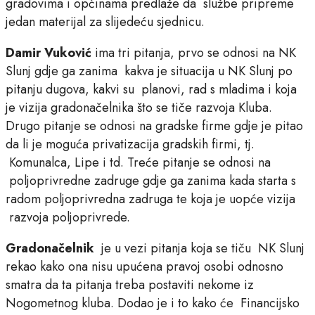
gradovima i općinama predlaže da službe pripreme
jedan materijal za slijedeću sjednicu.
Damir Vuković
ima tri pitanja, prvo se odnosi na NK
Slunj gdje ga zanima kakva je situacija u NK Slunj po
pitanju dugova, kakvi su planovi, rad s mladima i koja
je vizija gradonačelnika što se tiče razvoja Kluba.
Drugo pitanje se odnosi na gradske firme gdje je pitao
da li je moguća privatizacija gradskih firmi, tj.
Komunalca, Lipe i td. Treće pitanje se odnosi na
poljoprivredne zadruge gdje ga zanima kada starta s
radom poljoprivredna zadruga te koja je uopće vizija
razvoja poljoprivrede.
Gradonačelnik
je u vezi pitanja koja se tiču NK Slunj
rekao kako ona nisu upućena pravoj osobi odnosno
smatra da ta pitanja treba postaviti nekome iz
Nogometnog kluba. Dodao je i to kako će Financijsko