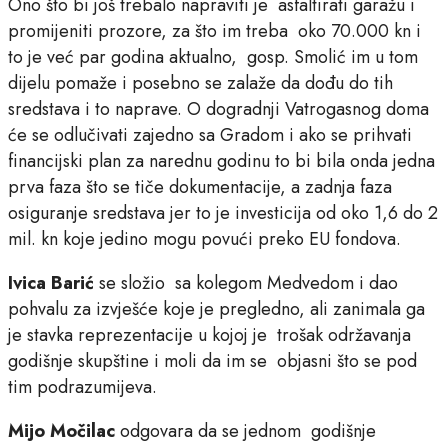
Ono što bi još trebalo napraviti je asfaltirati garažu i
promijeniti prozore, za što im treba oko 70.000 kn i
to je već par godina aktualno, gosp. Smolić im u tom
dijelu pomaže i posebno se zalaže da dođu do tih
sredstava i to naprave. O dogradnji Vatrogasnog doma
će se odlučivati zajedno sa Gradom i ako se prihvati
financijski plan za narednu godinu to bi bila onda jedna
prva faza što se tiče dokumentacije, a zadnja faza
osiguranje sredstava jer to je investicija od oko 1,6 do 2
mil. kn koje jedino mogu povući preko EU fondova.
Ivica Barić
se složio sa kolegom Medvedom i dao
pohvalu za izvješće koje je pregledno, ali zanimala ga
je stavka reprezentacije u kojoj je trošak održavanja
godišnje skupštine i moli da im se objasni što se pod
tim podrazumijeva.
Mijo Močilac
odgovara da se jednom godišnje