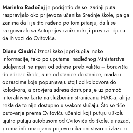
Marinko Radočaj
je podsjetio da se zadnji puta
raspravljalo oko prijevoza učenika Srednje škole, pa ga
zanima da li je što rađeno po tom pitanju, da li se
razgovaralo sa Autoprijevoznikom koji prevozi djecu
da ih vozi do Cvitovića.
Diana Cindrić
iznosi kako jeprikupila neke
informacije, tako po uputama nadležnog Ministarstva
udaljenost se mjeri od adrese prebivališta – boravišta
do adrese škole, a ne od stanice do stanice, mada u
obrascima koje popunjavaju stoji od kolodvora do
kolodvora, a provjera adresa dostupna je uz pomoć
interaktivne karte na službenim stranicama HAK-a, ali je
rekla da to nije dostupno u svakom slučaju. Što se tiče
putovanja prema Cvitoviću učenici koji putuju u školu
ujutro putuju autobusom od Cvitovića do škole, a nazad,
prema informacijama prijevoznika oni stvarno izlaze u