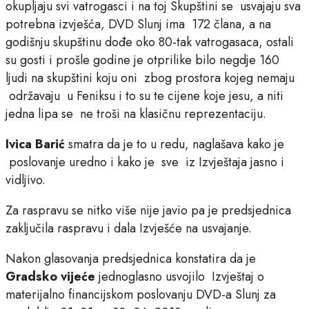
okupljaju svi vatrogasci i na toj Skupštini se usvajaju sva
potrebna izvješća, DVD Slunj ima 172 člana, a na
godišnju skupštinu dođe oko 80-tak vatrogasaca, ostali
su gosti i prošle godine je otprilike bilo negdje 160
ljudi na skupštini koju oni zbog prostora kojeg nemaju
održavaju u Feniksu i to su te cijene koje jesu, a niti
jedna lipa se ne troši na klasičnu reprezentaciju.
Ivica Barić
smatra da je to u redu, naglašava kako je
poslovanje uredno i kako je sve iz Izvještaja jasno i
vidljivo.
Za raspravu se nitko više nije javio pa je predsjednica
zaključila raspravu i dala Izvješće na usvajanje.
Nakon glasovanja predsjednica konstatira da je
Gradsko vijeće
jednoglasno usvojilo Izvještaj o
materijalno financijskom poslovanju DVD-a Slunj za