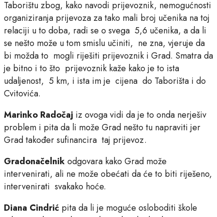
Taborištu zbog, kako navodi prijevoznik, nemogućnosti
organiziranja prijevoza za tako mali broj učenika na toj
relaciji u to doba, radi se o svega 5,6 učenika, a da li
se nešto može u tom smislu učiniti, ne zna, vjeruje da
bi možda to mogli riješiti prijevoznik i Grad. Smatra da
je bitno i to što prijevoznik kaže kako je to ista
udaljenost, 5 km, i ista im je cijena do Taborišta i do
Cvitovića.
Marinko Radočaj
iz ovoga vidi da je to onda nerješiv
problem i pita da li može Grad nešto tu napraviti jer
Grad također sufinancira taj prijevoz.
Gradonačelnik
odgovara kako Grad može
intervenirati, ali ne može obećati da će to biti riješeno,
intervenirati svakako hoće.
Diana Cindrić
pita da li je moguće osloboditi škole